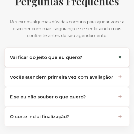
Perguntas Frequentes​
Reunimos algumas dúvidas comuns para ajudar você a
escolher com mais segurança e se sentir ainda mais
confiante antes do seu agendamento.
+
Vai ficar do jeito que eu quero?
Sim. Antes de qualquer corte, alinhamos tudo com
+
Vocês atendem primeira vez com avaliação?
você.
Sim, sempre orientamos antes de executar.
+
E se eu não souber o que quero?
Sem problema. Ajudamos você a encontrar o melhor
+
O corte inclui finalização?
caminho.
Não. Secagem e escova são serviços separados, e